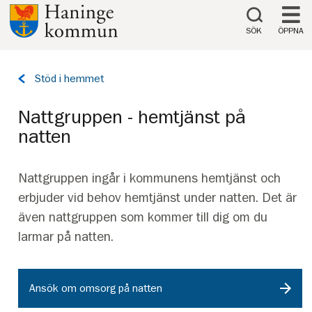
Till innehåll på sidan
SÖK
ÖPPNA
Tillbaka
Stöd i hemmet
till
sidan:
Nattgruppen - hemtjänst på
natten
Nattgruppen ingår i kommunens hemtjänst och
erbjuder vid behov hemtjänst under natten. Det är
även nattgruppen som kommer till dig om du
larmar på natten.
Ansök om omsorg på natten