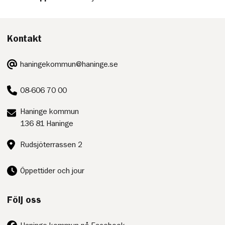
Kontakt
E-
haningekommun@haninge.se
post:
Telefon:
08-606 70 00
Postadress:
Haninge kommun
136 81 Haninge
Besöksadress:
Rudsjöterrassen 2
Öppettider och jour
Följ oss