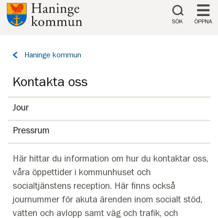
Till innehåll på sidan
SÖK
ÖPPNA
Tillbaka
Haninge kommun
till
sidan:
Kontakta oss
Jour
Pressrum
Här hittar du information om hur du kontaktar oss,
våra öppettider i kommunhuset och
socialtjänstens reception. Här finns också
journummer för akuta ärenden inom socialt stöd,
vatten och avlopp samt väg och trafik, och