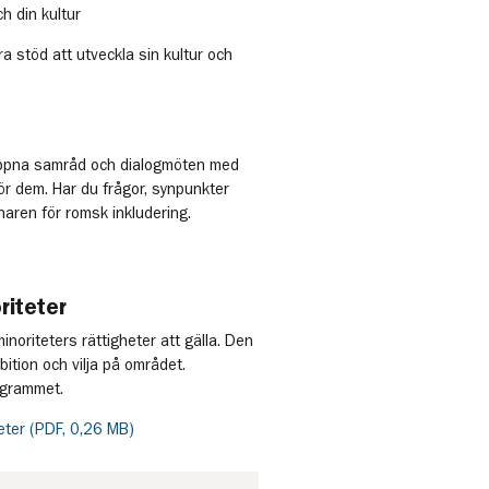
h din kultur
ra stöd att utveckla sin kultur och
öppna samråd och dialogmöten med
ör dem. Har du frågor, synpunkter
naren för romsk inkludering.
riteter
minoriteters rättigheter att gälla. Den
ition och vilja på området.
ogrammet.
heter (PDF, 0,26 MB)