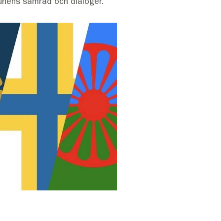
munens samråd och dialoger.