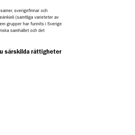
, samer, sverigefinnar och
eänkieli (samtliga varieteter av
fem grupper har funnits i Sverige
enska samhället och det
du särskilda rättigheter