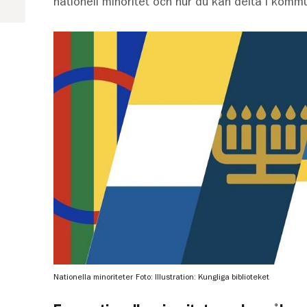
nationell minoritet och hur du kan delta i kom
Nationella minoriteter
Foto: Illustration: Kungliga biblioteket