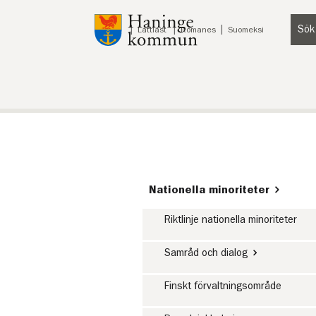
Till innehåll på sidan
Sök
Lyssna
Lättläst
Romanes
Suomeksi
Nationella minoriteter
Riktlinje nationella minoriteter
Samråd och dialog
Finskt förvaltningsområde