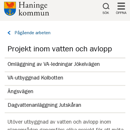
Till innehåll på sidan
SÖK
ÖPPNA
Tillbaka
Pågående arbeten
till
sidan:
Projekt inom vatten och avlopp
Omläggning av VA-ledningar Jökelvägen
VA-utbyggnad Kolbotten
Ängsvägen
Dagvattenanläggning Jutskåran
Utöver utbyggnad av vatten och avlopp inom
planområden genomförs olika projekt för att möta