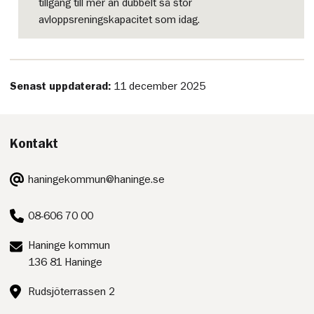
tillgång till mer än dubbelt så stor
avloppsreningskapacitet som idag.
Senast uppdaterad:
11 december 2025
Kontakt
E-
haningekommun@haninge.se
post:
Telefon:
08-606 70 00
Postadress:
Haninge kommun
136 81 Haninge
Besöksadress:
Rudsjöterrassen 2