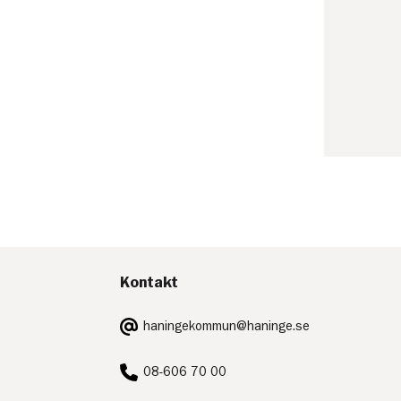
Kontakt
E-
haningekommun@haninge.se
post:
Telefon:
08-606 70 00