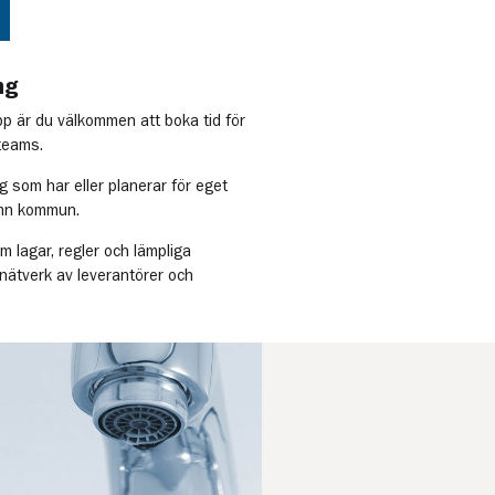
ng
pp är du välkommen att boka tid för
 teams.
g som har eller planerar för eget
amn kommun.
 lagar, regler och lämpliga
 nätverk av leverantörer och