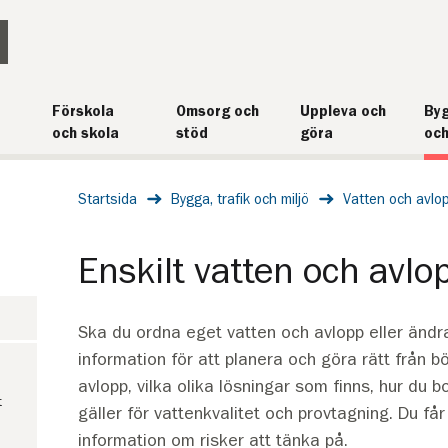
Förskola
Omsorg och
Uppleva och
Byg
och skola
stöd
göra
och
Startsida
Bygga, trafik och miljö
Vatten och avlo
Enskilt vatten och avlo
Ska du ordna eget vatten och avlopp eller ändra 
information för att planera och göra rätt från bö
avlopp, vilka olika lösningar som finns, hur du 
t
gäller för vattenkvalitet och provtagning. Du får
information om risker att tänka på.