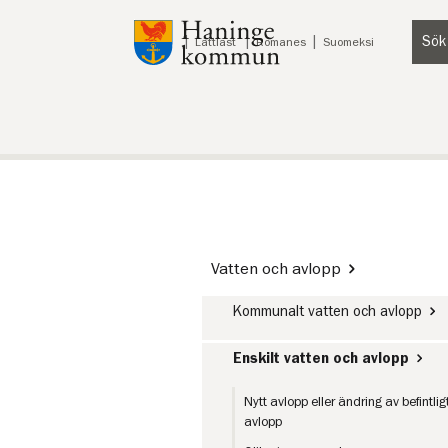
Till innehåll på sidan
Sök
Lyssna
Lättläst
Romanes
Suomeksi
Vatten och avlopp
Kommunalt vatten och avlopp
Enskilt vatten och avlopp
Nytt avlopp eller ändring av befintlig
avlopp