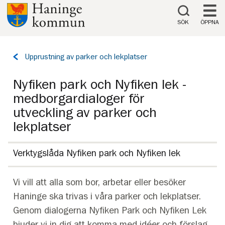
Till innehåll på sidan
SÖK
ÖPPNA
Tillbaka
Upprustning av parker och lekplatser
till
sidan:
Nyfiken park och Nyfiken lek -
medborgardialoger för
utveckling av parker och
lekplatser
Verktygslåda Nyfiken park och Nyfiken lek
Vi vill att alla som bor, arbetar eller besöker
Haninge ska trivas i våra parker och lekplatser.
Genom dialogerna Nyfiken Park och Nyfiken Lek
bjuder vi in dig att komma med idéer och förslag