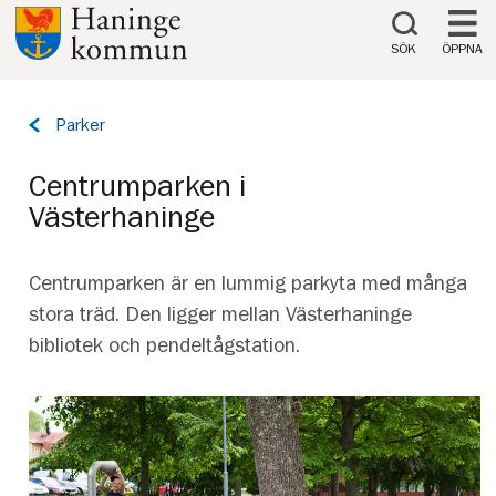
Till innehåll på sidan
SÖK
ÖPPNA
Tillbaka
Parker
till
sidan:
Centrumparken i
Västerhaninge
Centrumparken är en lummig parkyta med många
stora träd. Den ligger mellan Västerhaninge
bibliotek och pendeltågstation.