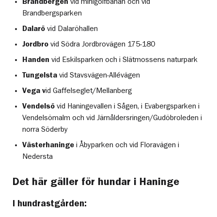
Brandbergen
vid minigolfbanan och vid
Brandbergsparken
Dalarö
vid Dalaröhallen
Jordbro
vid Södra Jordbrovägen 175-180
Handen
vid Eskilsparken och i Slätmossens naturpark
Tungelsta
vid Stavsvägen-Allévägen
Vega v
id Gaffelseglet/Mellanberg
Vendelsö
vid Haningevallen i Sågen, i Evabergsparken i
Vendelsömalm och vid Järnåldersringen/Gudöbroleden i
norra Söderby
Västerhaninge
i Åbyparken och vid Floravägen i
Nedersta
Det här gäller för hundar i Haninge
I hundrastgården: