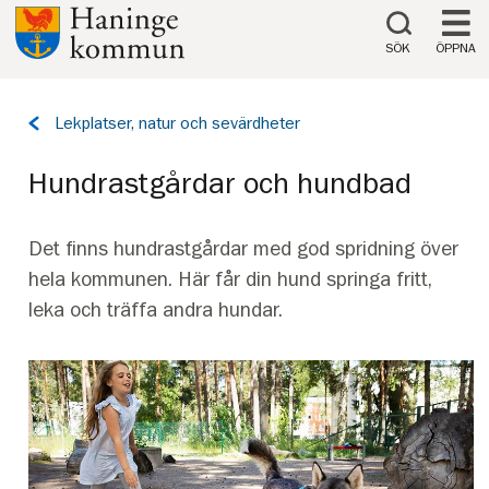
Till innehåll på sidan
SÖK
ÖPPNA
Tillbaka
Lekplatser, natur och sevärdheter
till
sidan:
Hundrastgårdar och hundbad
Det finns hundrastgårdar med god spridning över
hela kommunen. Här får din hund springa fritt,
leka och träffa andra hundar.