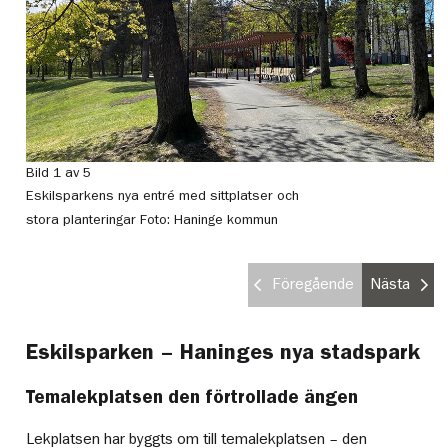
Bild 1 av 5
Bi
Eskilsparkens nya entré med sittplatser och
Es
stora planteringar
Foto: Haninge kommun
oc
Föregående
Nästa
Eskilsparken – Haninges nya stadspark
Temalekplatsen den förtrollade ängen
Lekplatsen har byggts om till temalekplatsen – den