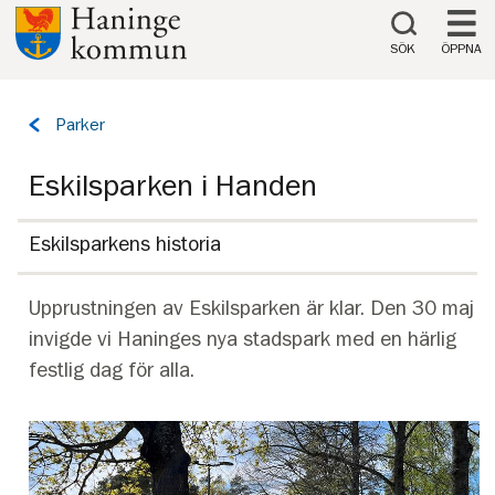
Till innehåll på sidan
SÖK
ÖPPNA
Tillbaka
Parker
till
sidan:
Eskilsparken i Handen
Eskilsparkens historia
Upprustningen av Eskilsparken är klar. Den 30 maj
invigde vi Haninges nya stadspark med en härlig
festlig dag för alla.