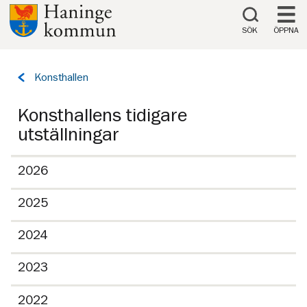
Till innehåll på sidan
SÖK
ÖPPNA
Tillbaka
Konsthallen
till
sidan:
Konsthallens tidigare
utställningar
2026
2025
2024
2023
2022