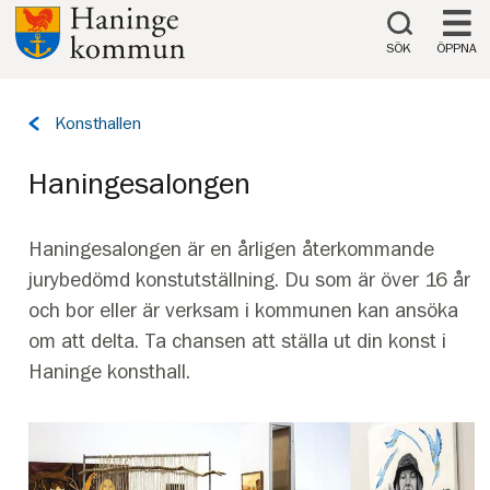
Till innehåll på sidan
SÖK
ÖPPNA
Tillbaka
Konsthallen
till
sidan:
Haningesalongen
Haningesalongen är en årligen återkommande
jurybedömd konstutställning. Du som är över 16 år
och bor eller är verksam i kommunen kan ansöka
om att delta. Ta chansen att ställa ut din konst i
Haninge konsthall.