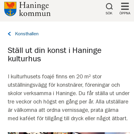
Till innehåll på sidan
SÖK
ÖPPNA
Tillbaka
Konsthallen
till
sidan:
Ställ ut din konst i Haninge
kulturhus
I kulturhusets foajé finns en 20 m² stor
utställningsvägg för konstnärer, föreningar och
skolor verksamma i Haninge. Du får ställa ut under
tre veckor och högst en gång per år. Alla utställare
är välkomna att ordna vernissage, prata gärna
med kaféet för tillgång till dryck eller något ätbart.