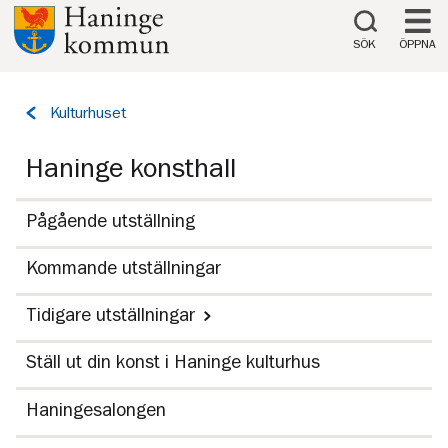
Till innehåll på sidan
SÖK
ÖPPNA
Tillbaka
Kulturhuset
till
sidan:
Haninge konsthall
Pågående utställning
Kommande utställningar
Tidigare utställningar
Ställ ut din konst i Haninge kulturhus
Haningesalongen