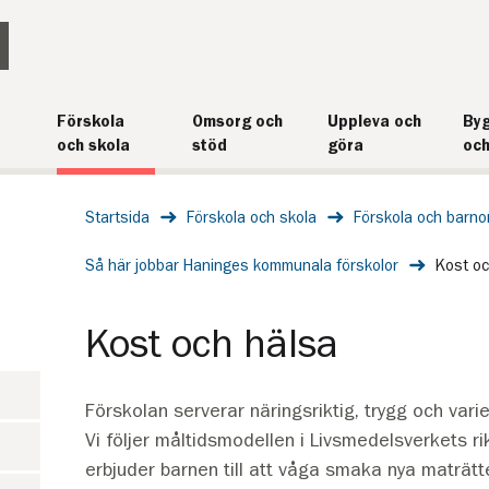
Förskola
Omsorg och
Uppleva och
Byg
och skola
stöd
göra
och
Startsida
Förskola och skola
Förskola och barn
Så här jobbar Haninges kommunala förskolor
Kost oc
Kost och hälsa
Förskolan serverar näringsriktig, trygg och var
Vi följer måltidsmodellen i Livsmedelsverkets rikt
erbjuder barnen till att våga smaka nya maträtte