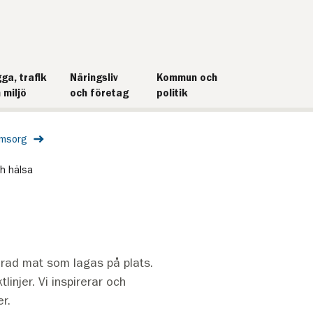
ga, trafik
Näringsliv
Kommun och
 miljö
och företag
politik
omsorg
h hälsa
ierad mat som lagas på plats.
linjer. Vi inspirerar och
r.