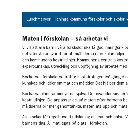
Lunchmenyer i Haninge kommuns förskolor och skolor
Maten i förskolan – så arbetar vi
Vi vill att alla barn i våra förskolor ska få god, näringsrik
det yttersta ansvaret för att måltiderna i förskolan följer L
och kommunens kostriktlinjer. Kommunens centrala kosts
expertkunskap, utveckling och uppföljning av arbetet med
Kockarna i förskolorna träffar koststrategen två gånger pe
kunskap och idéer om mat och måltider. Det hjälper dem at
Kockarna planerar menyerna själva. De använder sina er
kostriktlinjen. De anpassar också maten efter barnens beh
måltiderna blir mer genomtänkta, maten äts upp och mats
Alla kockar får regelbundet utbildning om mat och hälsa. V
barnens dag. All mat lagas på plats i förskolan.