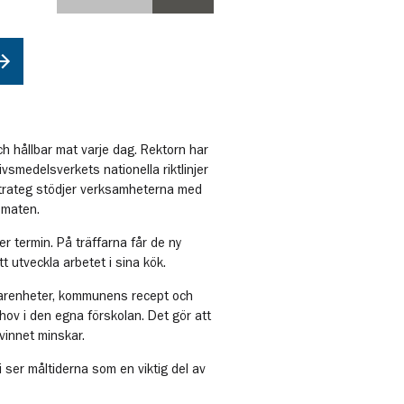
 och hållbar mat varje dag. Rektorn har
ivsmedelsverkets nationella riktlinjer
trateg stödjer verksamheterna med
 maten.
r termin. På träffarna får de ny
t utveckla arbetet i sina kök.
farenheter, kommunens recept och
ov i den egna förskolan. Det gör att
vinnet minskar.
i ser måltiderna som en viktig del av