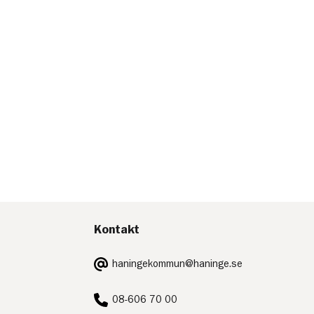
Kontakt
E-
haningekommun@haninge.se
post:
Telefon:
08-606 70 00