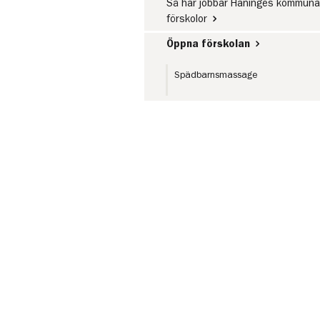
Så här jobbar Haninges kommuna
förskolor
Öppna förskolan
Spädbarnsmassage