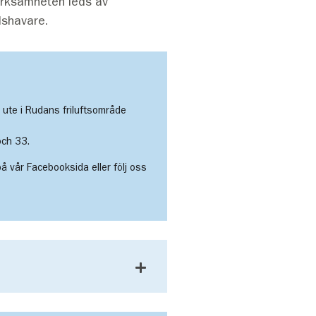
erksamheten leds av
dshavare.
ute i Rudans friluftsområde
och 33.
å vår Facebooksida eller följ oss