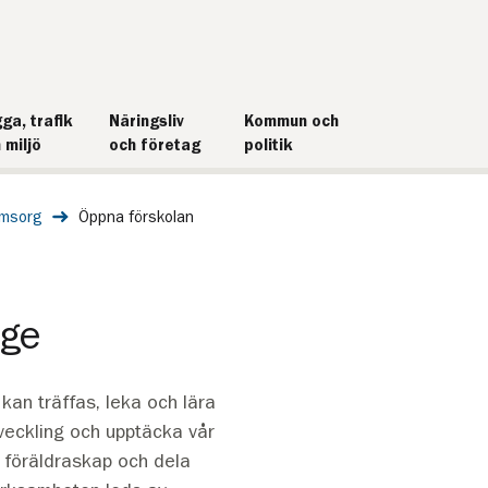
ga, trafik
Näringsliv
Kommun och
 miljö
och företag
politik
omsorg
Öppna förskolan
nge
kan träffas, leka och lära
tveckling och upptäcka vår
m föräldraskap och dela