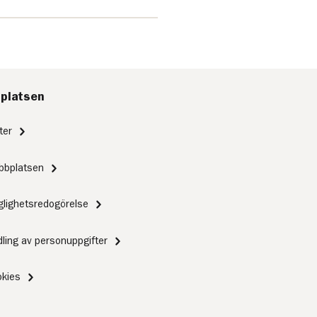
platsen
ter
bbplatsen
nglighetsredogörelse
ling av personuppgifter
kies