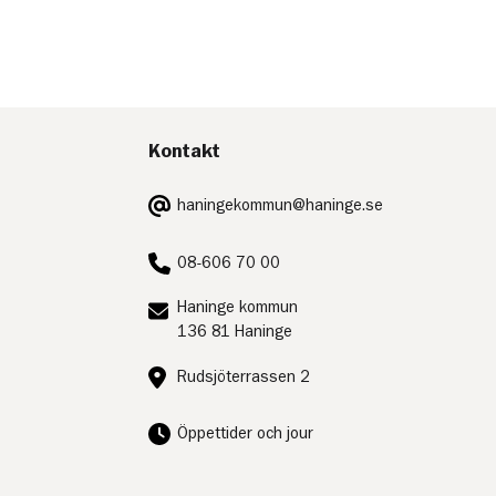
Kontakt
E-
haningekommun@haninge.se
post:
Telefon:
08-606 70 00
Postadress:
Haninge kommun
136 81 Haninge
Besöksadress:
Rudsjöterrassen 2
Öppettider och jour