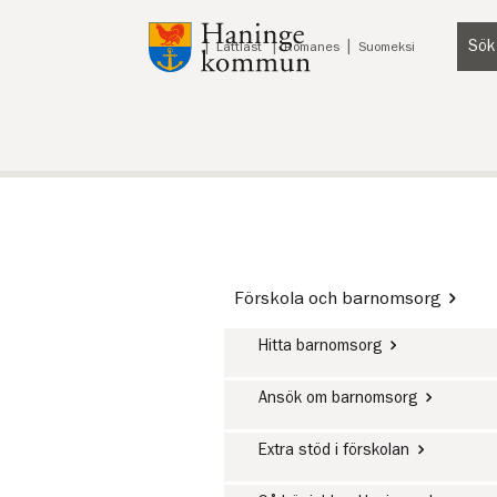
Till innehåll på sidan
Sök
Lyssna
Lättläst
Romanes
Suomeksi
Förskola och barnomsorg
Hitta barnomsorg
Ansök om barnomsorg
Extra stöd i förskolan