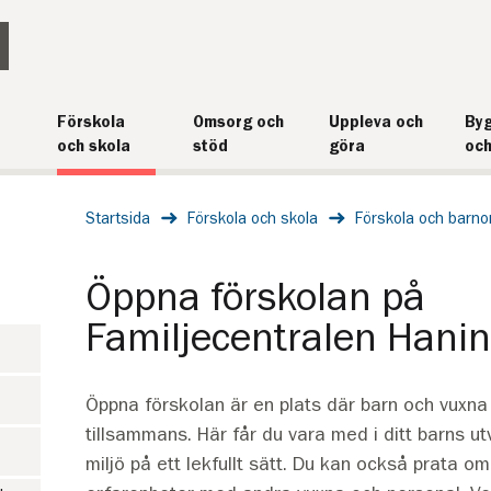
Förskola
Omsorg och
Uppleva och
Byg
och skola
stöd
göra
och
Startsida
Förskola och skola
Förskola och barn
Öppna förskolan på
Familjecentralen Hani
Öppna förskolan är en plats där barn och vuxna 
tillsammans. Här får du vara med i ditt barns u
miljö på ett lekfullt sätt. Du kan också prata o