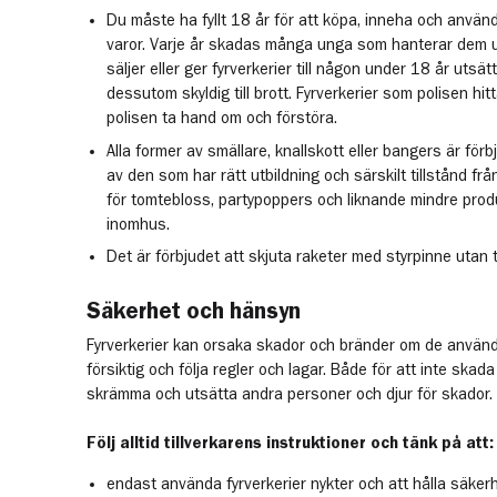
Du måste ha fyllt 18 år för att köpa, inneha och använd
varor. Varje år skadas många unga som hanterar dem ut
säljer eller ger fyrverkerier till någon under 18 år utsät
dessutom skyldig till brott. Fyrverkerier som polisen h
polisen ta hand om och förstöra.
Alla former av smällare, knallskott eller bangers är fö
av den som har rätt utbildning och särskilt tillstånd fr
för tomtebloss, partypoppers och liknande mindre pro
inomhus.
Det är förbjudet att skjuta raketer med styrpinne utan ti
Säkerhet och hänsyn
Fyrverkerier kan orsaka skador och bränder om de används 
försiktig och följa regler och lagar. Både för att inte skada
skrämma och utsätta andra personer och djur för skador.
Följ alltid tillverkarens instruktioner och tänk på att:
endast använda fyrverkerier nykter och att hålla säke