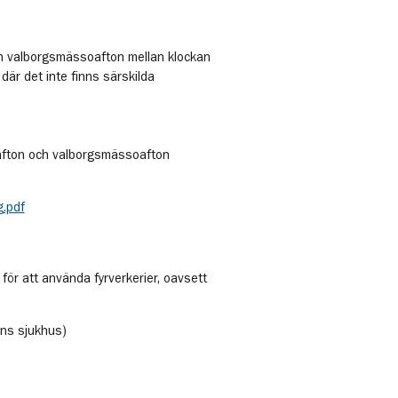
ch valborgsmässoafton mellan klockan
där det inte finns särskilda
safton och valborgsmässoafton
g.pdf
 för att använda fyrverkerier, oavsett
ns sjukhus)