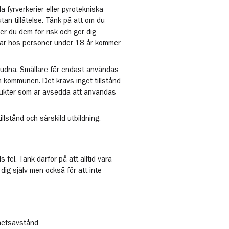
a fyrverkerier eller pyrotekniska
an tillåtelse. Tänk på att om du
ter du dem för risk och gör dig
ittar hos personer under 18 år kommer
rbjudna. Smällare får endast användas
ån kommunen. Det krävs inget tillstånd
dukter som är avsedda att användas
llstånd och särskild utbildning.
fel. Tänk därför på att alltid vara
 dig själv men också för att inte
rhetsavstånd