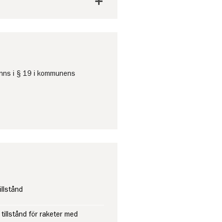
finns i § 19 i kommunens
illstånd
illstånd för raketer med