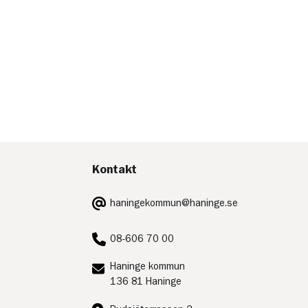
Kontakt
E-
haningekommun@haninge.se
post:
Telefon:
08-606 70 00
Postadress:
Haninge kommun
136 81 Haninge
Besöksadress: