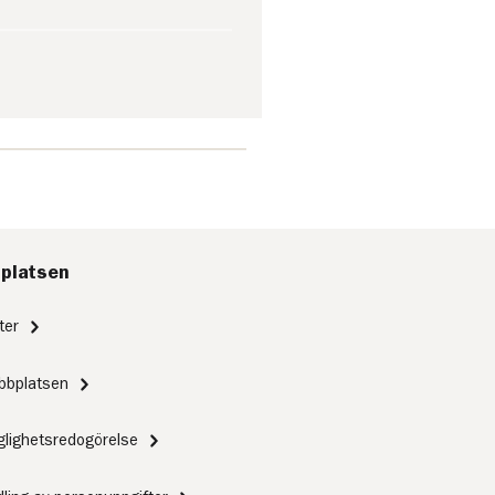
platsen
ter
bbplatsen
nglighetsredogörelse