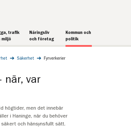
ga, trafik
Näringsliv
Kommun och
 miljö
och företag
politik
rhet
Säkerhet
Fyrverkerier
 när, var
vid högtider, men det innebär
äller i Haninge, när du behöver
 säkert och hänsynsfullt sätt.