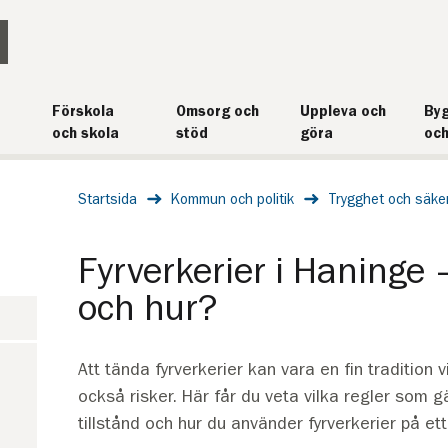
Förskola
Omsorg och
Uppleva och
Byg
och skola
stöd
göra
och
Startsida
Kommun och politik
Trygghet och säke
Fyrverkerier i Haninge –
och hur?
Att tända fyrverkerier kan vara en fin tradition 
också risker. Här får du veta vilka regler som g
tillstånd och hur du använder fyrverkerier på ett