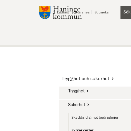
Till innehåll på sidan
Sök
Lyssna
Lättläst
Romanes
Suomeksi
Trygghet och säkerhet
Trygghet
Säkerhet
Skydda dig mot bedrägerier
Fyrverkerier