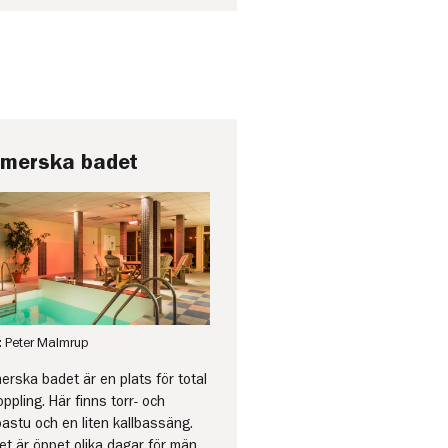
merska badet
: Peter Malmrup
rska badet är en plats för total
ppling. Här finns torr- och
astu och en liten kallbassäng.
t är öppet olika dagar för män