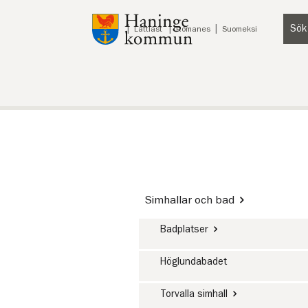
Till innehåll på sidan
Sök
Lyssna
Lättläst
Romanes
Suomeksi
Simhallar och bad
Badplatser
Höglundabadet
Torvalla simhall