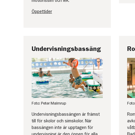
motionssim och lek.
Öppettider
Undervisningsbassäng
Ro
Foto: Peter Malmrup
Foto
Undervisningsbassängen är främst
Rome
till för skolor och simskolor. När
avko
bassängen inte är upptagen för
våtb
undervisning är den öppen för alla.
Bade