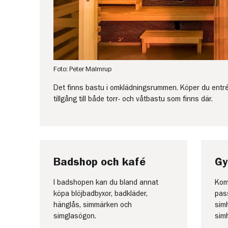
Foto: Peter Malmrup
Det finns bastu i omklädningsrummen. Köper du entré
tillgång till både torr- och våtbastu som finns där.
Badshop och kafé
G
I badshopen kan du bland annat
Kom
köpa blöjbadbyxor, badkläder,
pas
hänglås, simmärken och
simh
simglasögon.
simh