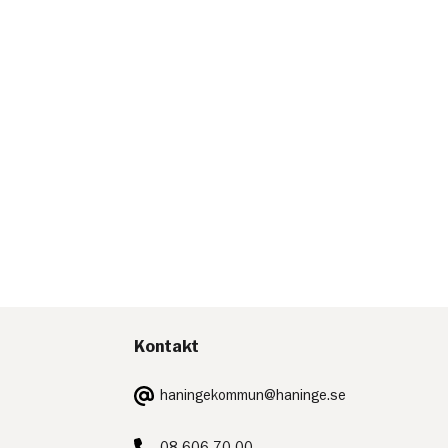
Kontakt
E-
haningekommun@haninge.se
post:
Telefon:
08-606 70 00