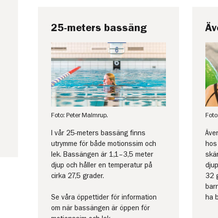
25-meters bassäng
Äv
Foto: Peter Malmrup.
Foto
I vår 25-meters bassäng finns
Även
utrymme för både motionssim och
hos
lek. Bassängen är 1,1–3,5 meter
skä
djup och håller en temperatur på
djup
cirka 27,5 grader.
32 
barn
Se våra öppettider för information
ha b
om när bassängen är öppen för