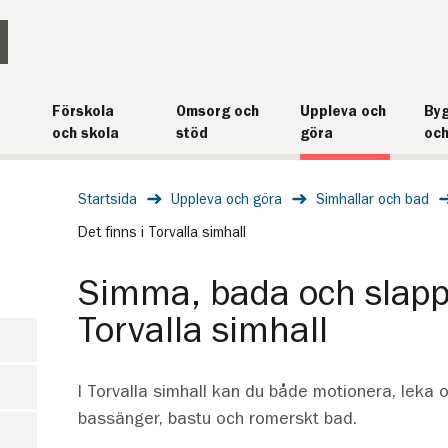
Förskola
Omsorg och
Uppleva och
Byg
och skola
stöd
göra
och
Startsida
Uppleva och göra
Simhallar och bad
Det finns i Torvalla simhall
Simma, bada och slapp
Torvalla simhall
I Torvalla simhall kan du både motionera, leka o
bassänger, bastu och romerskt bad.