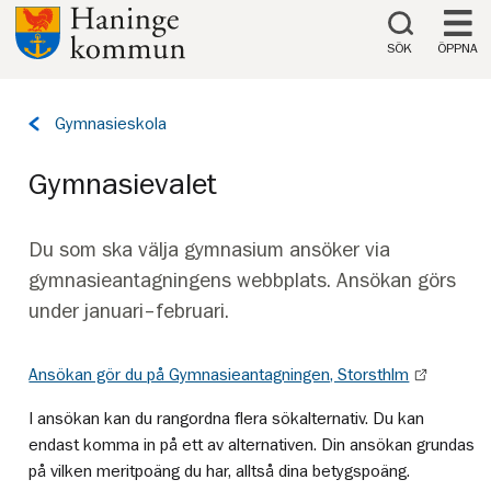
Till innehåll på sidan
SÖK
ÖPPNA
Tillbaka
Gymnasieskola
till
sidan:
Gymnasievalet
Du som ska välja gymnasium ansöker via
gymnasieantagningens webbplats. Ansökan görs
under januari–februari.
Ansökan gör du på Gymnasieantagningen, Storsthlm
I ansökan kan du rangordna flera sökalternativ. Du kan
endast komma in på ett av alternativen. Din ansökan grundas
på vilken meritpoäng du har, alltså dina betygspoäng.