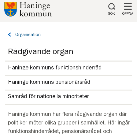
Till innehåll på sidan
SÖK
ÖPPNA
Tillbaka
Organisation
till
sidan:
Rådgivande organ
Haninge kommuns funktionshinderråd
Haninge kommuns pensionärsråd
Samråd för nationella minoriteter
Haninge kommun har flera rådgivande organ där
politiker möter olika grupper i samhället. Här ingår
funktionshinderrådet, pensionärsrådet och