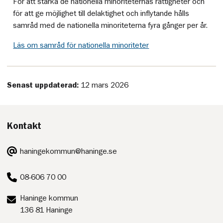
För att stärka de nationella minoriteternas rättigheter och
för att ge möjlighet till delaktighet och inflytande hålls
samråd med de nationella minoriteterna fyra gånger per år.
Läs om samråd för nationella minoriteter
Senast uppdaterad:
12 mars 2026
Kontakt
E-
haningekommun@haninge.se
post:
Telefon:
08-606 70 00
Postadress:
Haninge kommun
136 81 Haninge