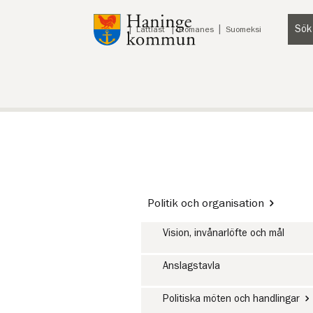
Till innehåll på sidan
Sök
Lyssna
Lättläst
Romanes
Suomeksi
Politik och organisation
Vision, invånarlöfte och mål
Anslagstavla
Politiska möten och handlingar