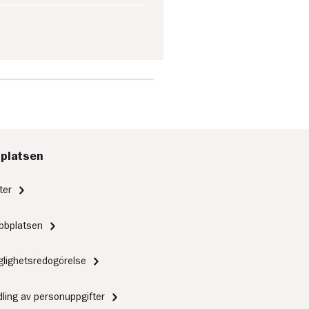
platsen
ter
bbplatsen
nglighetsredogörelse
ling av personuppgifter