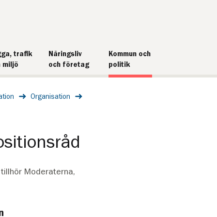
ga, trafik
Näringsliv
Kommun och
 miljö
och företag
politik
ation
Organisation
sitionsråd
illhör Moderaterna,
n