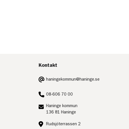
Kontakt
E-
haningekommun@haninge.se
post:
Telefon:
08-606 70 00
Postadress:
Haninge kommun
136 81 Haninge
Besöksadress:
Rudsjöterrassen 2