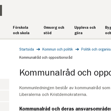
Förskola
Omsorg och
Uppleva och
Byg
och skola
stöd
göra
och
Startsida
Kommun och politik
Politik och organis
Kommunalråd och oppositionsråd
Kommunalråd och oppo
Kommunledningen består av kommunalråd som t
Liberalerna och Kristdemokraterna.
Kommunalråd och deras ansvarsområde