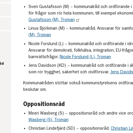
Sven Gustafsson (M) – kommunalråd och ordförande i
för frågor som rör hela kommunen, till exempel ekonomi
Gustafsson (M), Troman
Linus Björkman (M) – kommunalråd. Ansvarar för samh
(M), Troman
Nicole Forslund (L) – kommunalråd och ordförande i idro
Ansvarar för demokrati, folkhälsa, integration, EU-frågor
barnrättsfrågor.
Nicole Forslund (L), Troman
åd
Jens Davidson (KD) – kommunalråd och ordförande i äl
som rör trygghet, säkerhet och civilförsvar.
Jens David
Kommunalråden stöttar också kommunstyrelsens ordföran
beslutar om.
Oppositionsråd
Meeri Wasberg (S) – oppositionsråd och andre vice or
Wasberg (S), Troman
Christian Lindefjärd (SD) – oppositionsråd.
Christian L