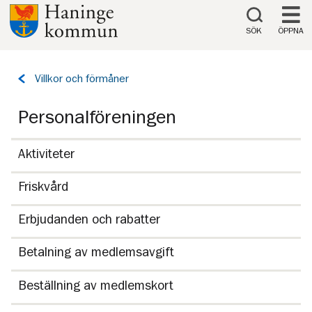
Till innehåll på sidan
SÖK
ÖPPNA
Tillbaka
Villkor och förmåner
till
sidan:
Personalföreningen
Aktiviteter
Friskvård
Erbjudanden och rabatter
Betalning av medlemsavgift
Beställning av medlemskort