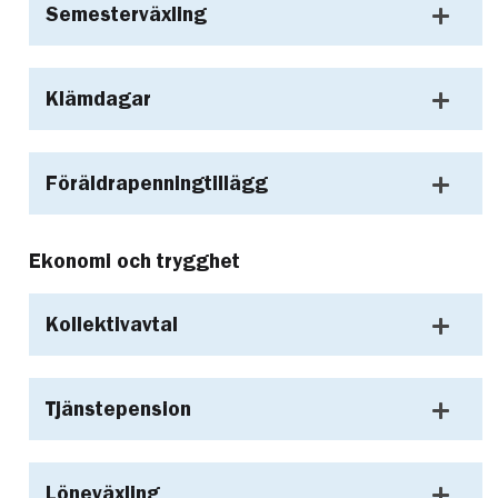
Semesterväxling
Klämdagar
Föräldrapenningtillägg
Ekonomi och trygghet
Kollektivavtal
Tjänstepension
Löneväxling