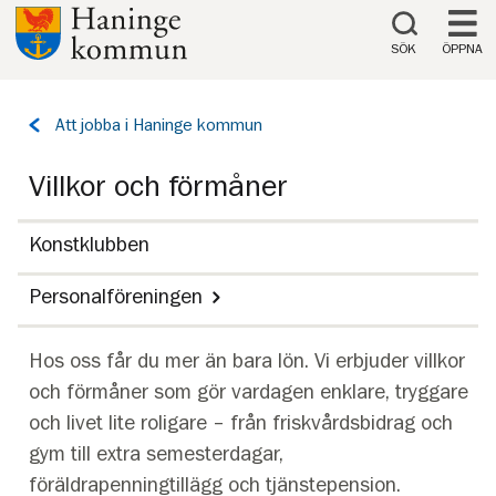
Till innehåll på sidan
SÖK
ÖPPNA
Tillbaka
Att jobba i Haninge kommun
till
sidan:
Villkor och förmåner
Konstklubben
Personalföreningen
Hos oss får du mer än bara lön. Vi erbjuder villkor
och förmåner som gör vardagen enklare, tryggare
och livet lite roligare – från friskvårdsbidrag och
gym till extra semesterdagar,
föräldrapenningtillägg och tjänstepension.