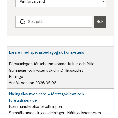
Sök
Sök
bland
lediga
jobb
Lediga
Lärare med specialpedagogisk kompetens
jobb
Förvaltningen för arbetsmarknad, kultur och fritid,
Gymnasie- och vuxenutbildning, Riksäpplet
Haninge
Ansök senast:
2026-08-06
Näringslivsutvecklare – företagsklimat och
företagsservice
Kommunstyrelseförvaltningen,
Samhällsutvecklingsavdelningen, Näringslivsenheten