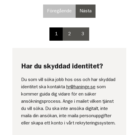
Föregående
Nästa
sida
sida
i
i
paginering,
paginering
inte
1
2
3
paginering
valbar
paginering
paginering
sida
på
sida
sida
första
sidan
Har du skyddad identitet?
Du som vill söka jobb hos oss och har skyddad
identitet ska kontakta
hr@haninge.se
som
kommer guida dig vidare för en säker
ansökningsprocess. Ange i mailet vilken tjänst
du vill söka. Du ska inte ansöka digitalt, inte
maila din ansökan, inte maila personuppgifter
eller skapa ett konto i vårt rekryteringssystem.