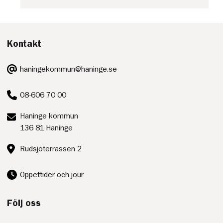
Kontakt
E-
haningekommun@haninge.se
post:
Telefon:
08-606 70 00
Postadress:
Haninge kommun
136 81 Haninge
Besöksadress:
Rudsjöterrassen 2
Öppettider och jour
Följ oss