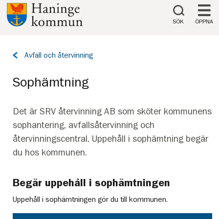
Till innehåll på sidan
SÖK
ÖPPNA
Tillbaka
Avfall och återvinning
till
sidan:
Sophämtning
Det är SRV återvinning AB som sköter kommunens
sophantering, avfallsåtervinning och
återvinningscentral. Uppehåll i sophämtning begär
du hos kommunen.
Begär uppehåll i sophämtningen
Uppehåll i sophämtningen gör du till kommunen.