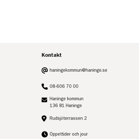
Kontakt
E-
haningekommun@haninge.se
post:
Telefon:
08-606 70 00
Postadress:
Haninge kommun
136 81 Haninge
Besöksadress:
Rudsjöterrassen 2
Öppettider och jour