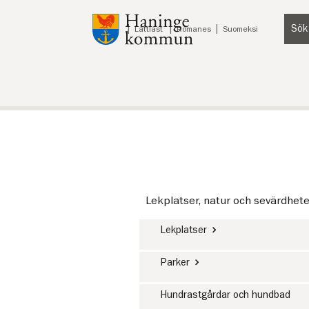
Till innehåll på sidan
Sök
Lyssna
Lättläst
Romanes
Suomeksi
Lekplatser, natur och sevärdhete
Lekplatser
Parker
Hundrastgårdar och hundbad