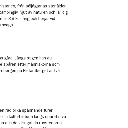
storien, från säljägarnas stenålder,
campingliv. Njut av naturen och lär dig
 är 3,8 km lång och börjar vid
arnvagn.
ns gård. Längs stigen kan du
se spåren efter människorna som
fornborgen på Elefantberget är två
en rad olika spännande turer i
om kulturhistoria längs spåret i två
na och de vikingatida runstenarna,