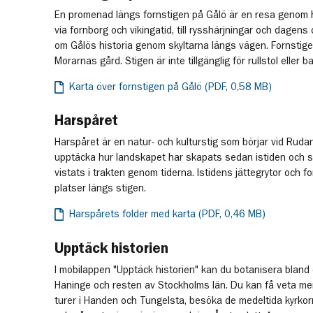
En promenad längs fornstigen på Gålö är en resa genom hi
via fornborg och vikingatid, till rysshärjningar och dagens 
om Gålös historia genom skyltarna längs vägen. Fornstigen
Morarnas gård. Stigen är inte tillgänglig för rullstol eller b
Karta över fornstigen på Gålö (PDF, 0,58 MB)
Harspåret
Harspåret är en natur- och kulturstig som börjar vid Ruda
upptäcka hur landskapet har skapats sedan istiden och 
vistats i trakten genom tiderna. Istidens jättegrytor och 
platser längs stigen.
Harspårets folder med karta (PDF, 0,46 MB)
Upptäck historien
I mobilappen "Upptäck historien" kan du botanisera bland 
Haninge och resten av Stockholms län. Du kan få veta mer 
turer i Handen och Tungelsta, besöka de medeltida kyrkor