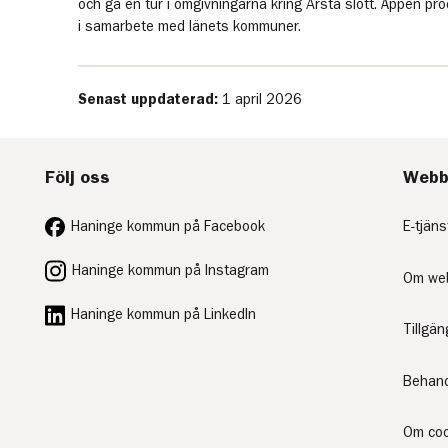
och gå en tur i omgivningarna kring Årsta slott. Appen 
i samarbete med länets kommuner.
Senast uppdaterad:
1 april 2026
Följ oss
Webb
Haninge kommun på Facebook
E-tjäns
Haninge kommun på Instagram
Om we
Haninge kommun på LinkedIn
Tillgä
Behand
Om coo