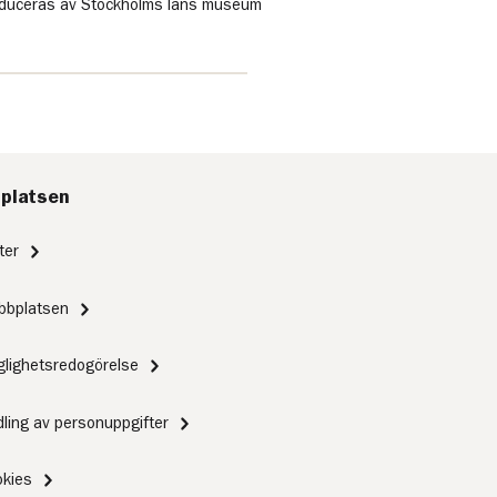
produceras av Stockholms läns museum
platsen
ter
bbplatsen
nglighetsredogörelse
ling av personuppgifter
kies