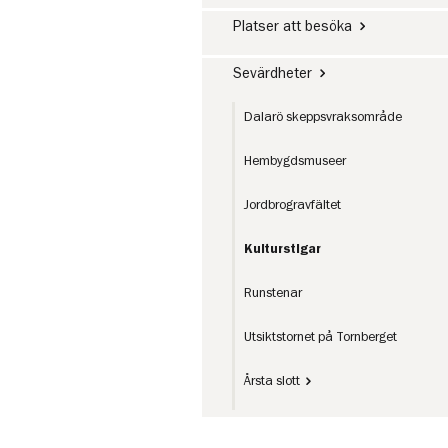
Platser att besöka
Sevärdheter
Dalarö skeppsvraksområde
Hembygdsmuseer
Jordbrogravfältet
Kulturstigar
Runstenar
Utsiktstornet på Tornberget
Årsta slott