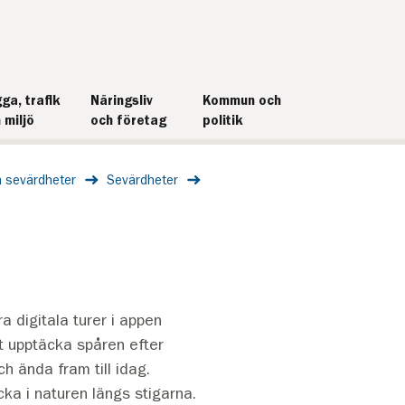
ga, trafik
Näringsliv
Kommun och
 miljö
och företag
politik
h sevärdheter
Sevärdheter
ra digitala turer i appen
tt upptäcka spåren efter
h ända fram till idag.
ka i naturen längs stigarna.