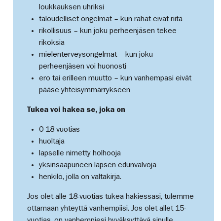
loukkauksen uhriksi
taloudelliset ongelmat – kun rahat eivät riitä
rikollisuus – kun joku perheenjäsen tekee
rikoksia
mielenterveysongelmat – kun joku
perheenjäsen voi huonosti
ero tai erilleen muutto – kun vanhempasi eivät
pääse yhteisymmärrykseen
Tukea voi hakea se, joka on
0-18-vuotias
huoltaja
lapselle nimetty holhooja
yksinsaapuneen lapsen edunvalvoja
henkilö, jolla on valtakirja.
Jos olet alle 18-vuotias tukea hakiessasi, tulemme
ottamaan yhteyttä vanhempiisi. Jos olet allet 15-
vuotias, on vanhempiesi hyväksyttävä sinulle