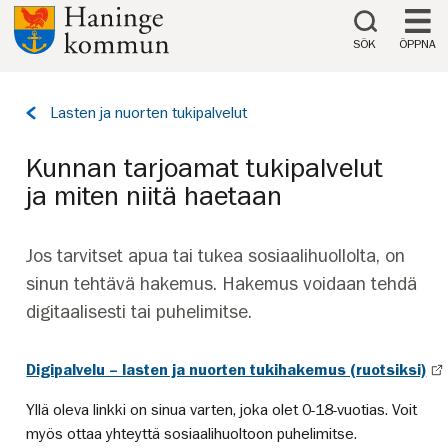
Till innehåll på sidan
SÖK
ÖPPNA
Tillbaka
Lasten ja nuorten tukipalvelut
till
sidan:
Kunnan tarjoamat tukipalvelut
ja miten niitä haetaan
Jos tarvitset apua tai tukea sosiaalihuollolta, on
sinun tehtävä hakemus. Hakemus voidaan tehdä
digitaalisesti tai puhelimitse.
Digipalvelu – lasten ja nuorten tukihakemus (ruotsiksi)
Yllä oleva linkki on sinua varten, joka olet 0-18-vuotias. Voit
myös ottaa yhteyttä sosiaalihuoltoon puhelimitse.