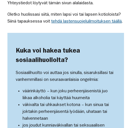
Yhteystiedot löytyvät tämän sivun alalaidasta.
Oletko huolissasi siitä, miten lapsi voi tai lapsen kotioloista?
Siinä tapauksessa voit
tehdä lastensuojeluilmoituksen täällä
.
Kuka voi hakea tukea
sosiaalihuollolta?
Sosiaalihuolto voi auttaa jos sinulla, sisaruksillasi tai
vanhemmillasi on seuraavanlaisia ongelmia:
väärinkäyttö – kun joku perheenjäsenistä juo
liikaa alkoholia tai käyttää huumeita
väkivalta tai uhkaukset kotona – kun sinua tai
joktakin perheenjäsentä lyödään, uhataan tai
halvennetaan
jos joudut kunniaväkivallan tai seksuaalisen