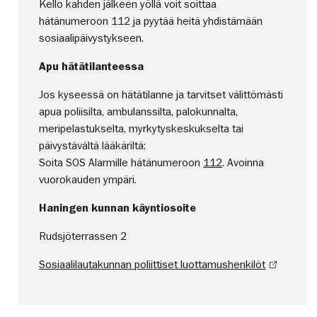
Kello kahden jälkeen yöllä voit soittaa
hätänumeroon 112 ja pyytää heitä yhdistämään
sosiaalipäivystykseen.
Apu hätätilanteessa
Jos kyseessä on hätätilanne ja tarvitset välittömästi
apua poliisilta, ambulanssilta, palokunnalta,
meripelastukselta, myrkytyskeskukselta tai
päivystävältä lääkäriltä:
Soita SOS Alarmille hätänumeroon
112
. Avoinna
vuorokauden ympäri.
Haningen kunnan käyntiosoite
Rudsjöterrassen 2
Sosiaalilautakunnan poliittiset luottamushenkilöt