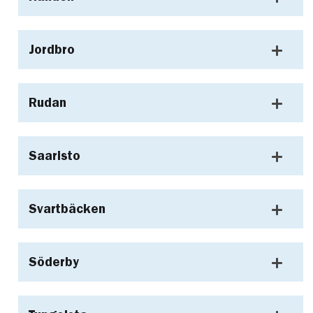
Jordbro
Rudan
Saaristo
Svartbäcken
Söderby