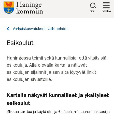
Till innehåll på sidan
SÖK
ÖPPNA
Tillbaka
Varhaiskasvatuksen vaihtoehdot
till
sidan:
Esikoulut
Haningessa toimii sekä kunnallisia, että yksityisiä
esikouluja. Alla olevalla kartalla näkyvät
esikoulujen sijainnit ja sen alta löytyvät linkit
esikoulujen sivustoille.
Kartalla näkyvät kunnalliset ja yksityiset
esikoulut
Klikkaa karttaa ja käytä ctrl- ja +-näppäimiä suurentaaksesi ja