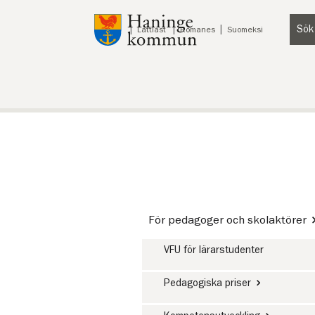
Till innehåll på sidan
Sök
Lyssna
Lättläst
Romanes
Suomeksi
För pedagoger och skolaktörer
VFU för lärarstudenter
Pedagogiska priser