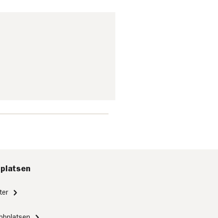
flera av kommunens skolor
tik
till övningsskolor för
blivande lärare. Avtalen
omfattar högstadiet,
gymnasiet och Komvux, och
syftar till att stärka både
kvaliteten i lärarutbildningen
och den lokala
skolutvecklingen.
platsen
ter
bbplatsen