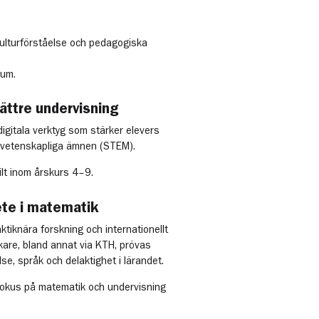
 kulturförståelse och pedagogiska
ium.
ttre undervisning
igitala verktyg som stärker elevers
urvetenskapliga ämnen (STEM).
ilt inom årskurs 4–9.
ete i matematik
tiknära forskning och internationellt
are, bland annat via KTH, prövas
e, språk och delaktighet i lärandet.
fokus på matematik och undervisning