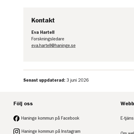
Sveriges största stipendier
nya sätt att utveckla
för lärare. Utmärkelsen ger
undervisningen i matema
dem möjlighet att under det
och andra STEM‑ämnen.
Kontakt
kommande läsåret
vidareutveckla sin
Eva Hartell
undervisning och fördjupa
Forskningsledare
sitt arbete tillsammans med
eva.hartell@haninge.se
forskare.
Senast uppdaterad:
3 juni 2026
Följ oss
Webb
Haninge kommun på Facebook
E-tjäns
Haninge kommun på Instagram
Om we