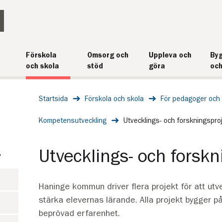
Förskola
Omsorg och
Uppleva och
Byg
och skola
stöd
göra
och
Startsida
Förskola och skola
För pedagoger och 
Kompetensutveckling
Utvecklings- och forskningspro
Utvecklings- och forskn
Haninge kommun driver flera projekt för att ut
stärka elevernas lärande. Alla projekt bygger p
beprövad erfarenhet.