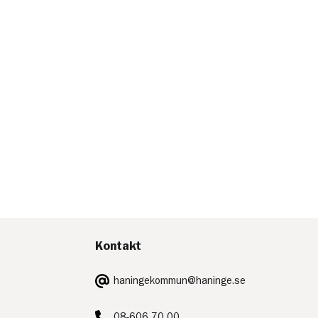
Kontakt
E-
haningekommun@haninge.se
post:
Telefon:
08-606 70 00