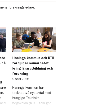
unens forskningsledare.
bete
Haninge kommun och KTH
n på
fördjupar samarbetet
kring lärarutbildning och
forskning
9 april 2026
ft
kare
Haninge kommun har
en.
tecknat två nya avtal med
s
Kungliga Tekniska
 med
högskolan (KTH) som gör