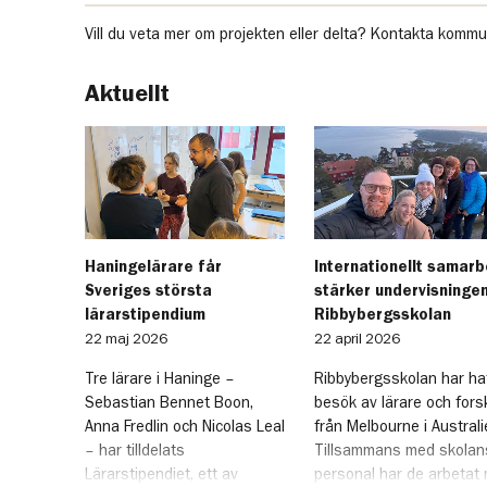
Vill du veta mer om projekten eller delta? Kontakta komm
Aktuellt
Haningelärare får
Internationellt samar
Sveriges största
stärker undervisninge
lärarstipendium
Ribbybergsskolan
22 maj 2026
22 april 2026
Tre lärare i Haninge –
Ribbybergsskolan har ha
Sebastian Bennet Boon,
besök av lärare och fors
Anna Fredlin och Nicolas Leal
från Melbourne i Australi
– har tilldelats
Tillsammans med skolan
Lärarstipendiet, ett av
personal har de arbetat