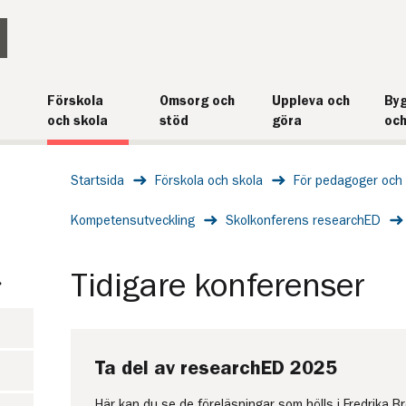
Förskola
Omsorg och
Uppleva och
Byg
och skola
stöd
göra
och
Startsida
Förskola och skola
För pedagoger och 
Kompetensutveckling
Skolkonferens researchED
Tidigare konferenser
Ta del av researchED 2025
Här kan du se de föreläsningar som hölls i Fredrika 