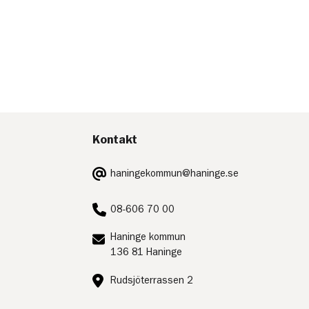
Kontakt
E-
haningekommun@haninge.se
post:
Telefon:
08-606 70 00
Postadress:
Haninge kommun
136 81 Haninge
Besöksadress:
Rudsjöterrassen 2