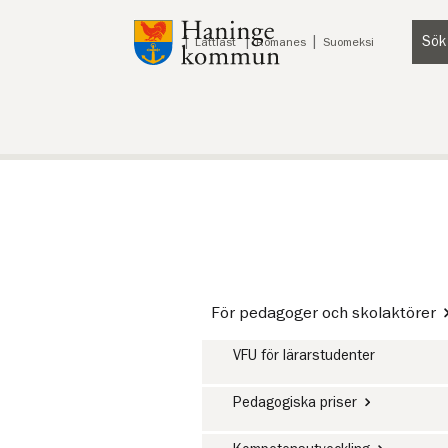
Till innehåll på sidan
Sök
Lyssna
Lättläst
Romanes
Suomeksi
För pedagoger och skolaktörer
VFU för lärarstudenter
Pedagogiska priser