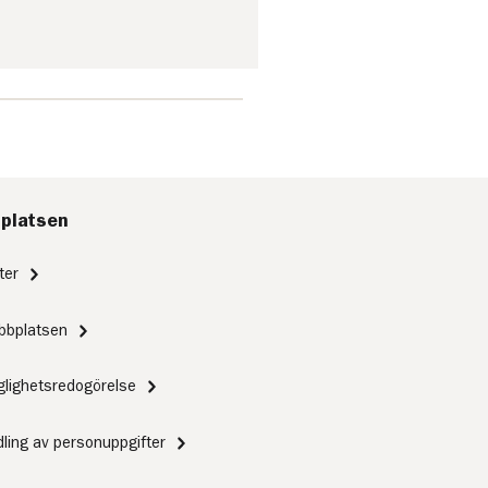
platsen
ter
bbplatsen
nglighetsredogörelse
ling av personuppgifter