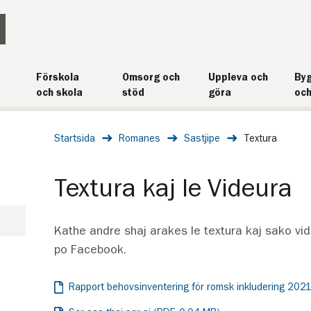
Förskola
Omsorg och
Uppleva och
Byg
och skola
stöd
göra
och
Startsida
Romanes
Sastjipe
Textura
Textura kaj le Videura
Kathe andre shaj arakes le textura kaj sako vid
po Facebook.
Rapport behovsinventering för romsk inkludering 202