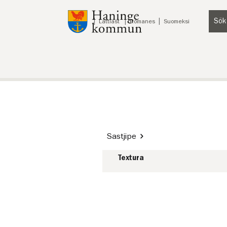
Till innehåll på sidan
Sök
Lyssna
Lättläst
Romanes
Suomeksi
Sastjipe
Textura