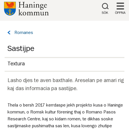
Till innehåll på sidan
SÖK
ÖPPNA
Tillbaka
Romanes
till
sidan:
Sastijpe
Textura
Lasho djes te aven baxthale. Areselan pe amari rig
kaj das informacia pa sastijpe.
Thela o bersh 2017 kerrdaspe jekh projekto kusa o Haninge
kommun, o Romsk kultur förening thaj o Romano Pasos
Research Centre, kaj so kidam romen, te dikhas soske
sastjimaske pushimatha sas len, kusa lovengo zhutipe