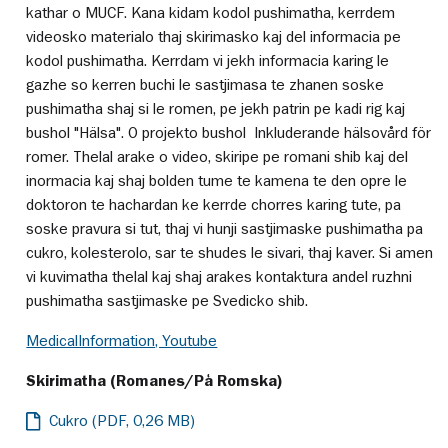
kathar o MUCF. Kana kidam kodol pushimatha, kerrdem
videosko materialo thaj skirimasko kaj del informacia pe
kodol pushimatha. Kerrdam vi jekh informacia karing le
gazhe so kerren buchi le sastjimasa te zhanen soske
pushimatha shaj si le romen, pe jekh patrin pe kadi rig kaj
bushol "Hälsa". O projekto bushol Inkluderande hälsovård för
romer. Thelal arake o video, skiripe pe romani shib kaj del
inormacia kaj shaj bolden tume te kamena te den opre le
doktoron te hachardan ke kerrde chorres karing tute, pa
soske pravura si tut, thaj vi hunji sastjimaske pushimatha pa
cukro, kolesterolo, sar te shudes le sivari, thaj kaver. Si amen
vi kuvimatha thelal kaj shaj arakes kontaktura andel ruzhni
pushimatha sastjimaske pe Svedicko shib.
MedicalInformation, Youtube
Skirimatha (Romanes/På Romska)
Cukro (PDF, 0,26 MB)