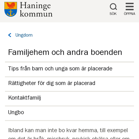
Till innehåll på sidan
SÖK
ÖPPNA
Tillbaka
Ungdom
till
sidan:
Familjehem och andra boenden
Tips från barn och unga som är placerade
Rättigheter för dig som är placerad
Kontaktfamilj
Ungbo
Ibland kan man inte bo kvar hemma, till exempel
om det är bråk, missbruk, psykisk ohälsa eller om