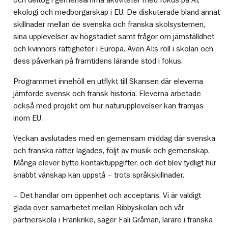
ekologi och medborgarskap i EU. De diskuterade bland annat
skillnader mellan de svenska och franska skolsystemen,
sina upplevelser av högstadiet samt frågor om jämställdhet
och kvinnors rättigheter i Europa. Även AI:s roll i skolan och
dess påverkan på framtidens lärande stod i fokus.
Programmet innehöll en utflykt till Skansen där eleverna
jämförde svensk och fransk historia. Eleverna arbetade
också med projekt om hur naturupplevelser kan främjas
inom EU.
Veckan avslutades med en gemensam middag där svenska
och franska rätter lagades, följt av musik och gemenskap.
Många elever bytte kontaktuppgifter, och det blev tydligt hur
snabbt vänskap kan uppstå – trots språkskillnader.
– Det handlar om öppenhet och acceptans. Vi är väldigt
glada över samarbetet mellan Ribbyskolan och vår
partnerskola i Frankrike, säger Fali Gråman, lärare i franska