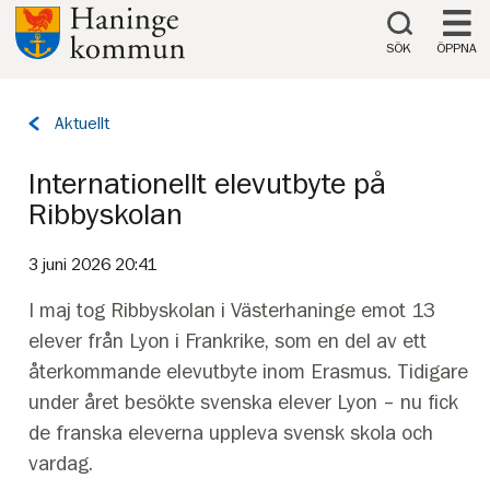
Till innehåll på sidan
SÖK
ÖPPNA
Tillbaka
Aktuellt
till
sidan:
Internationellt elevutbyte på
Ribbyskolan
3 juni 2026 20:41
I maj tog Ribbyskolan i Västerhaninge emot 13
elever från Lyon i Frankrike, som en del av ett
återkommande elevutbyte inom Erasmus. Tidigare
under året besökte svenska elever Lyon – nu fick
de franska eleverna uppleva svensk skola och
vardag.