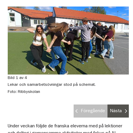
Bild 1 av 4
Bi
Lekar och samarbetsövningar stod på schemat.
El
Foto: Ribbyskolan
Fo
Föregående
Nästa
Under veckan följde de franska eleverna med på lektioner
och deltog i gemensamma aktiviteter med fokus på AI,