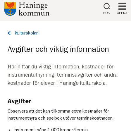
Till innehåll på sidan
SÖK
ÖPPNA
Tillbaka
Kulturskolan
till
sidan:
Avgifter och viktig information
Här hittar du viktig information, kostnader för
instrumentuthyrning, terminsavgifter och andra
kostnader för elever i Haninge kulturskola.
Avgifter
Observera att det kan tillkomma extra kostnader för
instrumenthyra och spelbok utöver terminskostnaden.
Instrument, sång 1 000 kronor/termin