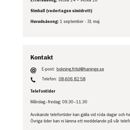
Eftersäsong:
vecka 14 – vecka 18
Simhall (vedertagen simidrott)
Huvudsäsong:
1 september - 31 maj
Kontakt
E-post:
bokning.fritid@haninge.se
Telefon:
08-606 82 58
Telefontider
Måndag–fredag: 09.30–11.30
Avvikande telefontider kan gälla vid röda dagar och h
Övriga tider kan ni lämna ett meddelande på vår tele