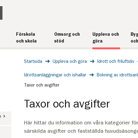
Förskola
Omsorg och
Uppleva och
Byg
och skola
stöd
göra
och
Startsida
Uppleva och göra
Idrott och friluftsliv
Idrottsanläggningar och ishallar
Bokning av idrottsanl
Taxor och avgifter
Taxor och avgifter
n
Här hittar du information om våra kategorier för 
särskilda avgifter och fastställda huvudsäsonge