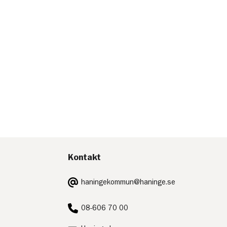
Kontakt
E-
haningekommun@haninge.se
post:
Telefon:
08-606 70 00