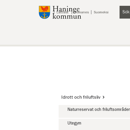
Till innehåll på sidan
Sök
Lyssna
Lättläst
Romanes
Suomeksi
Idrott och friluftsliv
Naturreservat och friluftsområde
Utegym