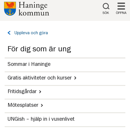
Till innehåll på sidan
SÖK
ÖPPNA
Tillbaka
Uppleva och göra
till
sidan:
För dig som är ung
Sommar i Haninge
Gratis aktiviteter och kurser
Fritidsgårdar
Mötesplatser
UNGish – hjälp in i vuxenlivet