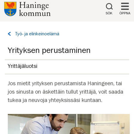
Till innehåll på sidan
SÖK
ÖPPNA
Tillbaka
Työ- ja elinkeinoelämä
till
sidan:
Yrityksen perustaminen
Yrittäjäluotsi
Jos mietit yrityksen perustamista Haningeen, tai
jos sinusta on äskettäin tullut yrittäjä, voit saada
tukea ja neuvoja yhteyksissäsi kuntaan.