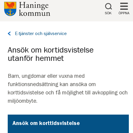
Till innehåll på sidan
SÖK
ÖPPNA
Tillbaka
E-tjänster och självservice
till
sidan:
Ansök om kortidsvistelse
utanför hemmet
Barn, ungdomar eller vuxna med
funktionsnedsättning kan ansöka om
korttidsvistelse och få möjlighet till avkoppling och
miljöombyte.
Ansök om korttidsvistelse