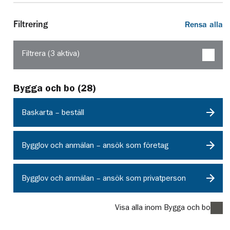
Filtrering
Rensa alla
Filtrera (
3
aktiva
)
Bygga och bo
(
28
)
Baskarta – beställ
Bygglov och anmälan – ansök som företag
Bygglov och anmälan – ansök som privatperson
Visa alla inom Bygga och bo