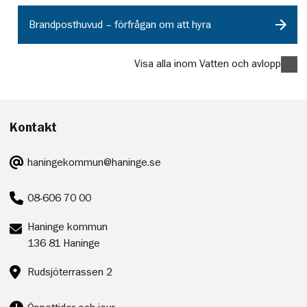
Brandposthuvud – förfrågan om att hyra
Visa alla inom Vatten och avlopp
Kontakt
E-
haningekommun@haninge.se
post:
Telefon:
08-606 70 00
Postadress:
Haninge kommun
136 81 Haninge
Besöksadress:
Rudsjöterrassen 2