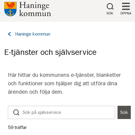
Till innehåll på sidan
SÖK
ÖPPNA
Tillbaka
Haninge kommun
till
sidan:
E-tjänster och självservice
Här hittar du kommunens e‑tjänster, blanketter
och funktioner som hjälper dig att utföra dina
ärenden och följa dem.
Sök
Sök
på
självservice
59
träffar