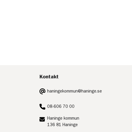
Kontakt
E-
haningekommun@haninge.se
post:
Telefon:
08-606 70 00
Postadress:
Haninge kommun
136 81 Haninge