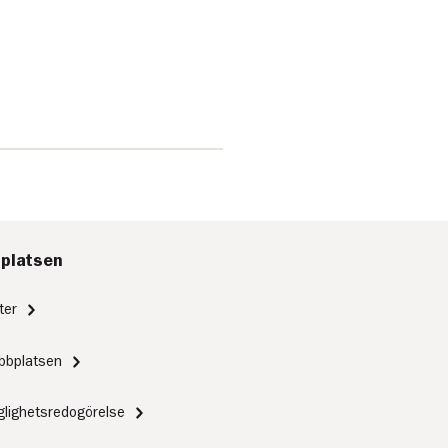
platsen
ter
bbplatsen
nglighetsredogörelse