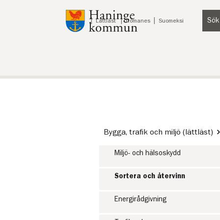
Till innehåll på sidan
Sök
Lyssna
Lättläst
Romanes
Suomeksi
Bygga, trafik och miljö (lättläst)
Miljö- och hälsoskydd
Sortera och återvinn
Energirådgivning