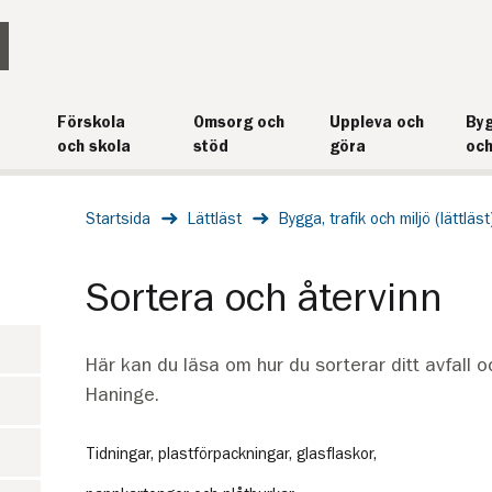
Förskola
Omsorg och
Uppleva och
Byg
och skola
stöd
göra
och
Startsida
Lättläst
Bygga, trafik och miljö (lättläst
Sortera och återvinn
Här kan du läsa om hur du sorterar ditt avfall oc
Haninge.
Tidningar, plastförpackningar, glasflaskor,