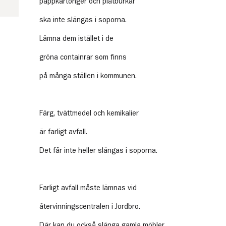
pappkartonger och plåtburkar
ska inte slängas i soporna.
Lämna dem istället i de
gröna containrar som finns
på många ställen i kommunen.
Färg, tvättmedel och kemikalier
är farligt avfall.
Det får inte heller slängas i soporna.
Farligt avfall måste lämnas vid
återvinningscentralen i Jordbro.
Där kan du också slänga gamla möbler