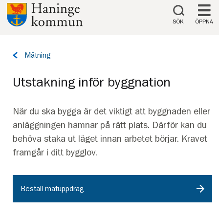
Till innehåll på sidan
SÖK
ÖPPNA
Tillbaka
Mätning
till
sidan:
Utstakning inför byggnation
När du ska bygga är det viktigt att byggnaden eller
anläggningen hamnar på rätt plats. Därför kan du
behöva staka ut läget innan arbetet börjar. Kravet
framgår i ditt bygglov.
Beställ mätuppdrag