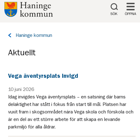
Till innehåll på sidan
SÖK
ÖPPNA
Tillbaka
Haninge kommun
till
sidan:
Aktuellt
Vega äventyrsplats invigd
10 juni 2026
Idag invigdes Vega äventyrsplats – en satsning där barns
delaktighet har stått i fokus från start till mål. Platsen har
vuxit fram i skogsområdet nära Vega skola och förskola och
är en del av ett större arbete för att skapa en levande
parkmiljö för alla åldrar.