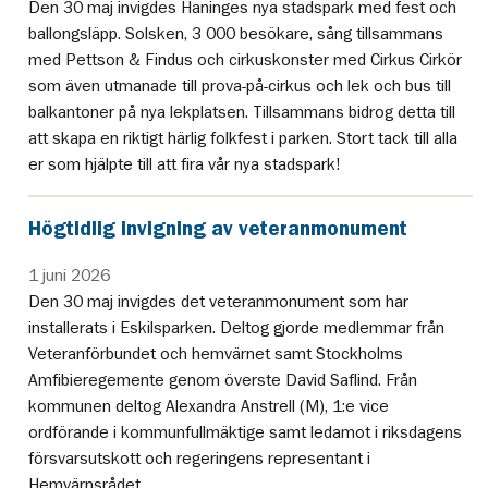
Den 30 maj invigdes Haninges nya stadspark med fest och
ballongsläpp. Solsken, 3 000 besökare, sång tillsammans
med Pettson & Findus och cirkuskonster med Cirkus Cirkör
som även utmanade till prova-på-cirkus och lek och bus till
balkantoner på nya lekplatsen. Tillsammans bidrog detta till
att skapa en riktigt härlig folkfest i parken. Stort tack till alla
er som hjälpte till att fira vår nya stadspark!
Högtidlig invigning av veteranmonument
1 juni 2026
Den 30 maj invigdes det veteranmonument som har
installerats i Eskilsparken. Deltog gjorde medlemmar från
Veteranförbundet och hemvärnet samt Stockholms
Amfibieregemente genom överste David Saflind. Från
kommunen deltog Alexandra Anstrell (M), 1:e vice
ordförande i kommunfullmäktige samt ledamot i riksdagens
försvarsutskott och regeringens representant i
Hemvärnsrådet.