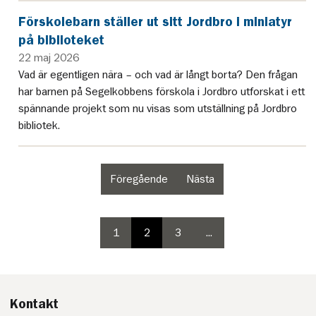
Förskolebarn ställer ut sitt Jordbro i miniatyr
på biblioteket
22 maj 2026
Vad är egentligen nära – och vad är långt borta? Den frågan
har barnen på Segelkobbens förskola i Jordbro utforskat i ett
spännande projekt som nu visas som utställning på Jordbro
bibliotek.
Föregående
Nästa
sida
sida
i
i
paginering
paginering
1
2
3
...
paginering
paginering
paginering
sida
sida
sida
sida
4
i
paginering
Kontakt