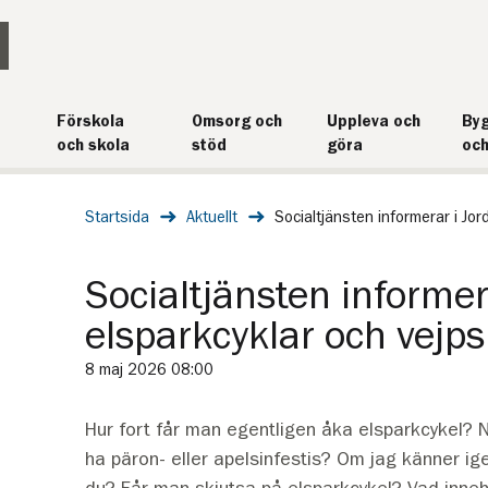
Förskola
Omsorg och
Uppleva och
Byg
och skola
stöd
göra
och
Startsida
Aktuellt
Socialtjänsten informerar i Jor
Socialtjänsten inform
elsparkcyklar och vejps
8 maj 2026 08:00
Hur fort får man egentligen åka elsparkcykel? N
ha päron- eller apelsinfestis? Om jag känner ig
du? Får man skjutsa på elsparkcykel? Vad inneh