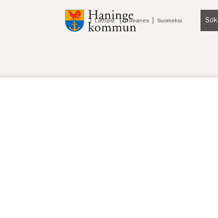
Till innehåll på sidan
Sök
Lyssna
Lättläst
Romanes
Suomeksi