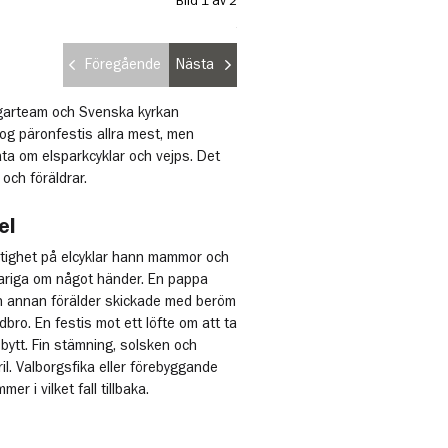
Bild 1 av 2
Information om elsparkcyklar och ve
Jordbro.
Foto: Haninge kommun
Föregående
Nästa
ggarteam och Svenska kyrkan
g päronfestis allra mest, men
ta om elsparkcyklar och vejps. Det
och föräldrar.
el
tighet på elcyklar hann mammor och
ariga om något händer. En pappa
n annan förälder skickade med beröm
dbro. En festis mot ett löfte om att ta
 bytt. Fin stämning, solsken och
il. Valborgsfika eller förebyggande
er i vilket fall tillbaka.