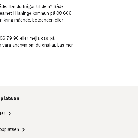
de. Har du frågor till dem? Både
rteamet i Haninge kommun på 08-606
on kring mående, beteenden eller
06 79 96 eller mejla oss på
an vara anonym om du önskar. Läs mer
platsen
ter
bbplatsen