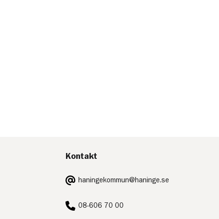
Kontakt
E-
haningekommun@haninge.se
post:
Telefon:
08-606 70 00