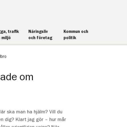
ga, trafik
Näringsliv
Kommun och
 miljö
och företag
politik
dbro
erade om
är ska man ha hjälm? Vill du
en dig? Klart jag gör – hur mår
åller egentligen vejps? När