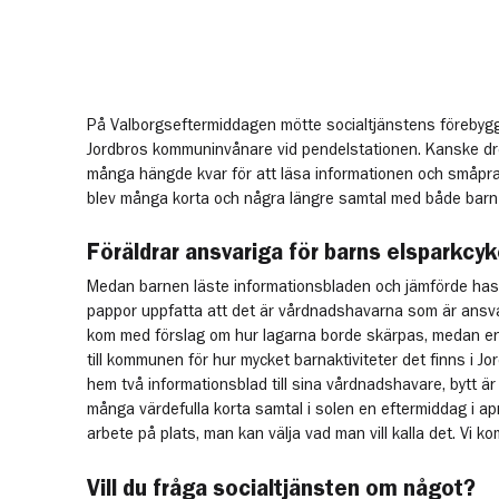
På Valborgseftermiddagen mötte socialtjänstens föreby
Jordbros kommuninvånare vid pendelstationen. Kanske dro
många hängde kvar för att läsa informationen och småpra
blev många korta och några längre samtal med både barn 
Föräldrar ansvariga för barns elsparkcyk
Medan barnen läste informationsbladen och jämförde has
pappor uppfatta att det är vårdnadshavarna som är ansv
kom med förslag om hur lagarna borde skärpas, medan e
till kommunen för hur mycket barnaktiviteter det finns i Jor
hem två informationsblad till sina vårdnadshavare, bytt är
många värdefulla korta samtal i solen en eftermiddag i apr
arbete på plats, man kan välja vad man vill kalla det. Vi komm
Vill du fråga socialtjänsten om något?