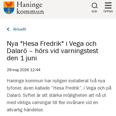
Till innehåll på sidan
SÖK
ÖPPNA
Tillbaka
Aktuellt
till
sidan:
Nya "Hesa Fredrik" i Vega och
Dalarö – hörs vid varningstest
den 1 juni
29 maj 2026 12:44
Haninge kommun har nyligen installerat två nya
tyfoner, även kallade ”Hesa Fredrik”, i Vega och på
Dalarö. Syftet är att stärka möjligheten att nå ut
med viktiga varningar till fler invånare vid en
allvarlig händelse.