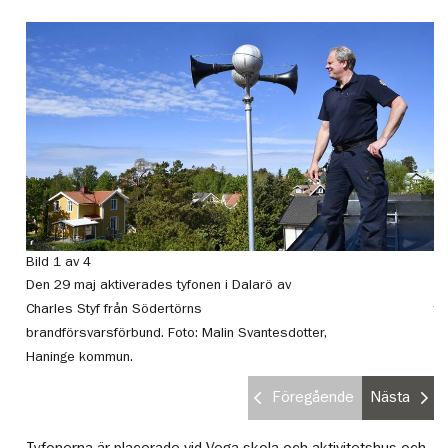
Bild 1 av 4
Bi
Den 29 maj aktiverades tyfonen i Dalarö av
Da
Charles Styf från Södertörns
fö
brandförsvarsförbund.
Foto: Malin Svantesdotter,
Ha
Haninge kommun.
Föregående
Nästa
Tyfonerna är placerade vid Vega skola och aktivitetshus och