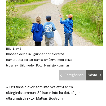
Bild 1 av 3
Bi
Klassen delas in i grupper där eleverna
De
samarbetar för att samla småkryp med olika
H
typer av hjälpmedel.
Foto: Haninge kommun
Föregående
Nästa
– Det finns elever som inte vet att vi är en
skärgårdskommun. Så kan vi inte ha det, säger
utbildningsdirektör Mattias Boström.