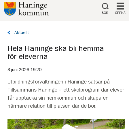
Till innehåll på sidan
SÖK
ÖPPNA
Tillbaka
Aktuellt
till
sidan:
Hela Haninge ska bli hemma
för eleverna
3 juni 2026 19:20
Utbildningsförvaltningen i Haninge satsar på
Tillsammans Haninge – ett skolprogram där elever
får upptäcka sin hemkommun och skapa en
närmare relation till platsen där de bor.