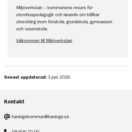
Miljöverkstan – kommunens resurs för
utomhuspedagogik och lärande om hållbar
utveckling inom förskola, grundskola, gymnasium
och vuxenskola.
Välkommen till Miljöverkstan
Senast uppdaterad:
3 juni 2026
Kontakt
E-
haningekommun@haninge.se
post:
Telefon:
08-606 70 00