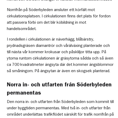
Norrifrån på Söderbyleden ansluter ett körfält mot
cirkulationsplatsen. I cirkulationen finns det plats för fordon
att passera förbi om det blir köbildning in mot
handelsområdet.
I rondellen i cirkulationen är näverhägg, blåbärstry,
prydnadsgräsen diamantrör och vårälväxing planterade och
till nästa vår kommer krokusar och påskliljor titta upp. På
ytorna runtom cirkulationen är gräsytorna sådda och så även
ca 700 kvadratmeter ängsyta där det kommer ängsblommor
så småningom. På ängsytan är även en skogsek planterad.
Norra in- och utfarten från Söderbyleden
permanentas
Den norra in- och utfarten från Söderbyleden som kommit till
under byggtiden permanentas. Med två in- och utfarter från
området underlättas trafikflödet särskilt för trafik norrifrån på