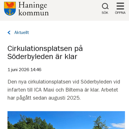
Till innehåll på sidan
SÖK
ÖPPNA
Tillbaka
Aktuellt
till
sidan:
Cirkulationsplatsen på
Söderbyleden är klar
1 juni 2026 14:46
Den nya cirkulationsplatsen vid Söderbyleden vid
infarten till ICA Maxi och Biltema är klar. Arbetet
har pågått sedan augusti 2025.