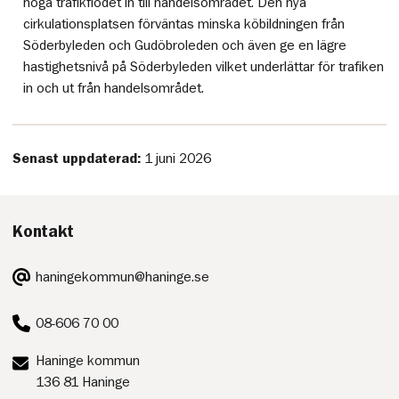
höga trafikflödet in till handelsområdet. Den nya
cirkulationsplatsen förväntas minska köbildningen från
Söderbyleden och Gudöbroleden och även ge en lägre
hastighetsnivå på Söderbyleden vilket underlättar för trafiken
in och ut från handelsområdet.
Senast uppdaterad:
1 juni 2026
Kontakt
E-
haningekommun@haninge.se
post:
Telefon:
08-606 70 00
Postadress:
Haninge kommun
136 81 Haninge