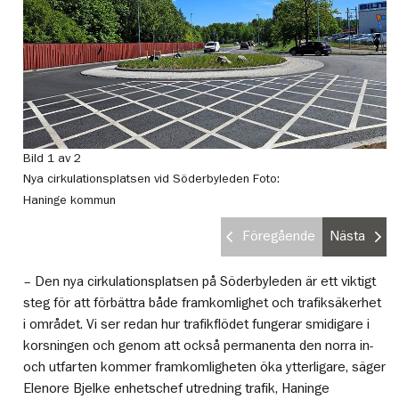
Bild 1 av 2
Bi
Nya cirkulationsplatsen vid Söderbyleden
Foto:
Ny
Haninge kommun
H
Föregående
Nästa
– Den nya cirkulationsplatsen på Söderbyleden är ett viktigt
steg för att förbättra både framkomlighet och trafiksäkerhet
i området. Vi ser redan hur trafikflödet fungerar smidigare i
korsningen och genom att också permanenta den norra in-
och utfarten kommer framkomligheten öka ytterligare, säger
Elenore Bjelke enhetschef utredning trafik, Haninge