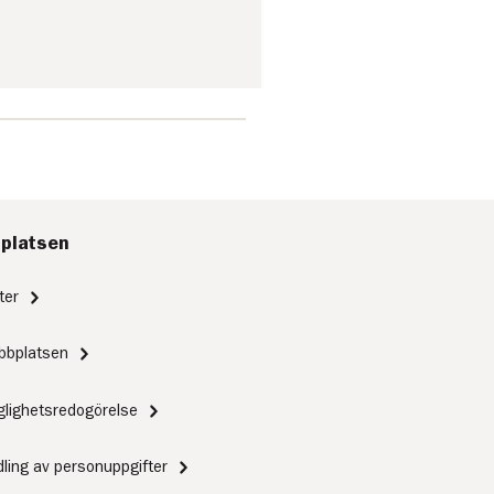
platsen
ter
bbplatsen
nglighetsredogörelse
ling av personuppgifter