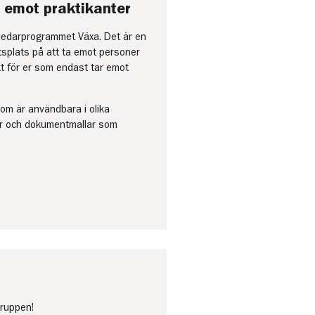
 emot praktikanter
ledarprogrammet Växa. Det är en
etsplats på att ta emot personer
kt för er som endast tar emot
som är användbara i olika
tor och dokumentmallar som
gruppen!