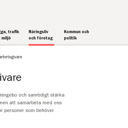
ga, trafik
Näringsliv
Kommun och
 miljö
och företag
politik
 arbetsgivare
givare
aningebo och samtidigt stärka
mmen att samarbeta med oss
 för personer som behöver