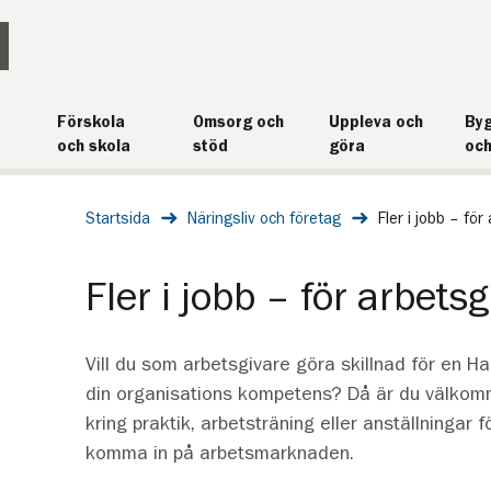
Förskola
Omsorg och
Uppleva och
Byg
och skola
stöd
göra
och
Startsida
Näringsliv och företag
Fler i jobb – för
Fler i jobb – för arbets
Vill du som arbetsgivare göra skillnad för en H
din organisations kompetens? Då är du välko
kring praktik, arbetsträning eller anställningar
komma in på arbetsmarknaden.