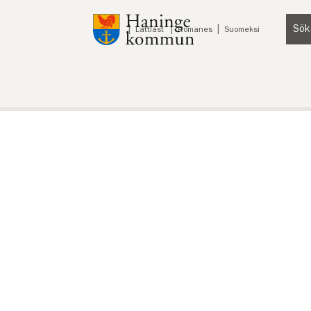
Till innehåll på sidan
Sök
Lyssna
Lättläst
Romanes
Suomeksi