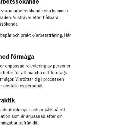
 arbetssökande
h vuxna arbetssökande ska komma i
aden. Vi strävar efter hållbara
tssökande.
bbspår och praktik/arbetsträning. Här
 med förmåga
ler anpassad rekrytering av personer
betar för att matcha ditt företags
mågor. Vi stöttar dig i processen
r anställa ny personal.
raktik
dsutbildningar och praktik på ett
nation som är anpassad efter din
lningsbar utifrån ditt