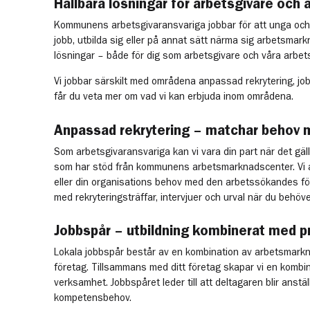
Hållbara lösningar för arbetsgivare och
Kommunens arbetsgivaransvariga jobbar för att unga oc
jobb, utbilda sig eller på annat sätt närma sig arbetsmarkn
lösningar – både för dig som arbetsgivare och våra arbe
Vi jobbar särskilt med områdena anpassad rekrytering, jo
får du veta mer om vad vi kan erbjuda inom områdena.
Anpassad rekrytering – matchar behov
Som arbetsgivaransvariga kan vi vara din part när det gäl
som har stöd från kommunens arbetsmarknadscenter. Vi ar
eller din organisations behov med den arbetssökandes för
med rekryteringsträffar, intervjuer och urval när du behöve
Jobbspår – utbildning kombinerat med p
Lokala jobbspår består av en kombination av arbetsmarkna
företag. Tillsammans med ditt företag skapar vi en kombi
verksamhet. Jobbspåret leder till att deltagaren blir anstäl
kompetensbehov.