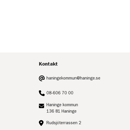
Kontakt
E-
haningekommun@haninge.se
post:
Telefon:
08-606 70 00
Postadress:
Haninge kommun
136 81 Haninge
Besöksadress:
Rudsjöterrassen 2