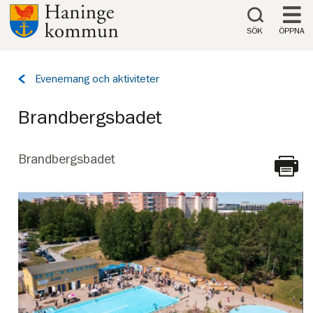
Till innehåll på sidan
SÖK
ÖPPNA
Tillbaka
Evenemang och aktiviteter
till
sidan:
Brandbergsbadet
SKRIV
Brandbergsbadet
UT