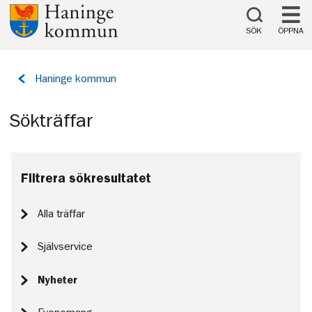
Till innehåll på sidan
SÖK
ÖPPNA
Tillbaka
Haninge kommun
till
sidan:
Sökträffar
Filtrera sökresultatet
Alla träffar
Självservice
Nyheter