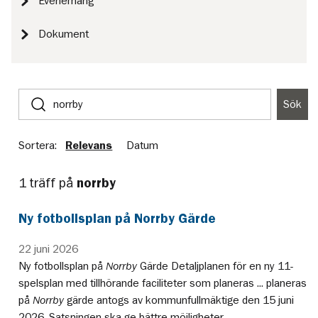
Evenemang
Dokument
Sök
Sök
på
webbplatsen
Sortera:
Relevans
Datum
1 träff på
norrby
Ny fotbollsplan på Norrby Gärde
22 juni 2026
Ny fotbollsplan på
Norrby
Gärde Detaljplanen för en ny 11-
spelsplan med tillhörande faciliteter som planeras ... planeras
på
Norrby
gärde antogs av kommunfullmäktige den 15 juni
2026. Satsningen ska ge bättre möjligheter