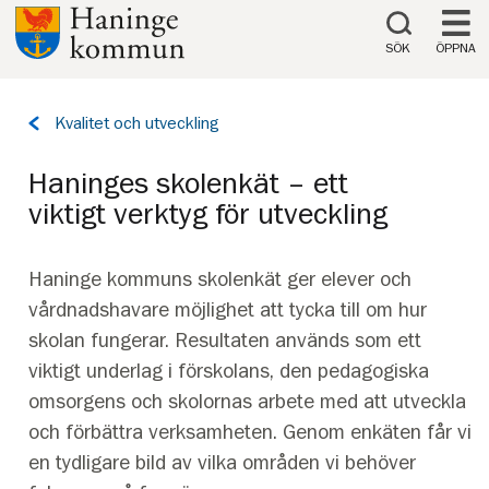
Till innehåll på sidan
SÖK
ÖPPNA
Tillbaka
Kvalitet och utveckling
till
sidan:
Haninges skolenkät – ett
viktigt verktyg för utveckling
Haninge kommuns skolenkät ger elever och
vårdnadshavare möjlighet att tycka till om hur
skolan fungerar. Resultaten används som ett
viktigt underlag i förskolans, den pedagogiska
omsorgens och skolornas arbete med att utveckla
och förbättra verksamheten. Genom enkäten får vi
en tydligare bild av vilka områden vi behöver