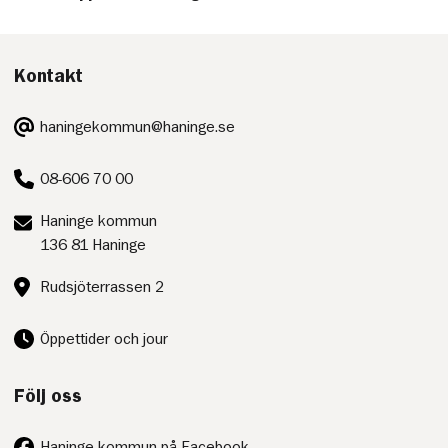
Kontakt
E-
haningekommun@haninge.se
post:
Telefon:
08-606 70 00
Postadress:
Haninge kommun
136 81 Haninge
Besöksadress:
Rudsjöterrassen 2
Öppettider och jour
Följ oss
Haninge kommun på Facebook